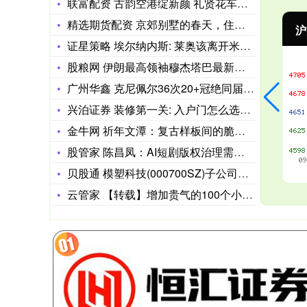
联富配资 古韵空港绽新颜 礼贤花车闪耀第38届北京大兴西瓜节
精选期货配资 京郊别墅的春天，住在风景里的房子🏠
沪深300
4694.44
北
43.13
0.93%
证星策略 埃尔纳内斯: 莱奥该离开米兰了, 球迷对他的耐心已
股粮网 伊朗最高领袖穆杰塔巴最新发声！这一次他没有感谢真主党
广州华鑫 克尼佩尔36次20+冠绝同届新秀! 弗拉格30次第
兴泊证券 装修第一关: 入户门怎么选? 从材质到做法, 装修
金牛网 祈年文潭：复古样板间的脆弱与空洞——年代剧背离的社会
股管家 陈昌凤：AI短剧版权治理需跳出传统，构建新型适配治理
贝股通 模塑科技(000700SZ)子公司获得外饰件产品项目
云管家 【转载】增加贵气的100个小细节