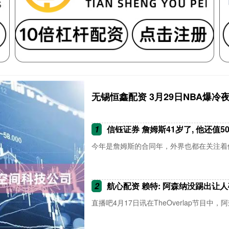
无锡恒鑫配资 3月29日NBA爆冷夜
1
信钰证券 詹姆斯41岁了, 他还值
今年是詹姆斯的合同年，外界也都在关注着他
2
航心配资 赖特: 阿森纳没踢出让
直播吧4月17日讯在TheOverlap节目中，