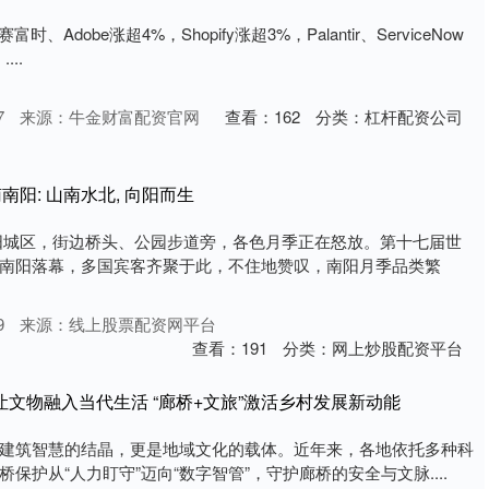
Adobe涨超4%，Shopify涨超3%，Palantir、ServiceNow
..
7
来源：牛金财富配资官网
查看：
162
分类：
杠杆配资公司
南阳: 山南水北, 向阳而生
阳城区，街边桥头、公园步道旁，各色月季正在怒放。第十七届世
南阳落幕，多国宾客齐聚于此，不住地赞叹，南阳月季品类繁
9
来源：线上股票配资网平台
查看：
191
分类：
网上炒股配资平台
桥让文物融入当代生活 “廊桥+文旅”激活乡村发展新动能
建筑智慧的结晶，更是地域文化的载体。近年来，各地依托多种科
保护从“人力盯守”迈向“数字智管”，守护廊桥的安全与文脉....