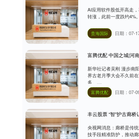
AI应用软件股低开高走，赛富时、
转涨，此前一度跌约4%。..
日期：07-1
贵海国际
富腾优配 中国之城|河南
新华社记者吴刚 漫步南
界古老月季大会不久前在
多、....
日期：07-0
富腾优配
丰云股票 “智”护古廊
央视网消息：廊桥是传统
技手段精准防护，推动廊桥