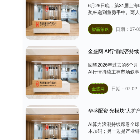
6月26日晚，第31届
奖杯递到董勇手中。两人
日期：07-0
智赢策略
金盛网 AI行情能否
回望2026年过去的6
AI行情持续主导市场叙事
日期：07-02
金盛网
华盛配资 光模块“大扩
AI算力浪潮持续席卷全
本加码；另一边是产业链供