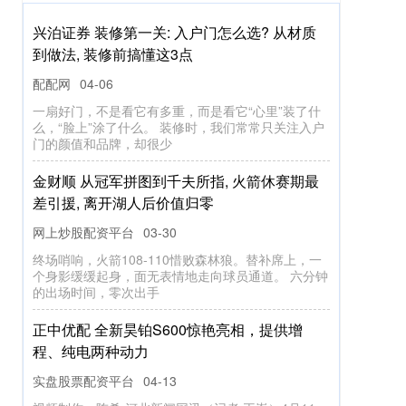
兴泊证券 装修第一关: 入户门怎么选? 从材质
到做法, 装修前搞懂这3点
配配网
04-06
一扇好门，不是看它有多重，而是看它“心里”装了什
么，“脸上”涂了什么。 装修时，我们常常只关注入户
门的颜值和品牌，却很少
金财顺 从冠军拼图到千夫所指, 火箭休赛期最
差引援, 离开湖人后价值归零
网上炒股配资平台
03-30
终场哨响，火箭108-110惜败森林狼。替补席上，一
个身影缓缓起身，面无表情地走向球员通道。 六分钟
的出场时间，零次出手
正中优配 全新昊铂S600惊艳亮相，提供增
程、纯电两种动力
实盘股票配资平台
04-13