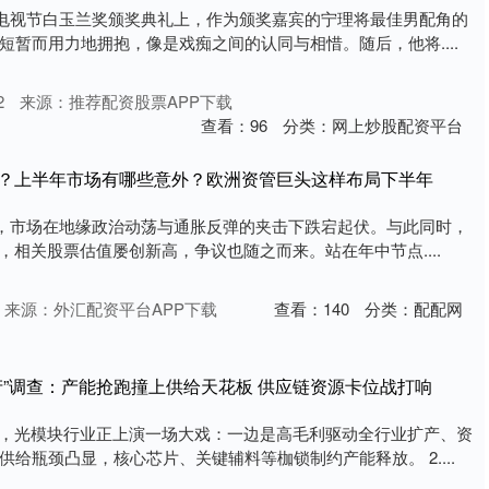
上海电视节白玉兰奖颁奖典礼上，作为颁奖嘉宾的宁理将最佳男配角的
短暂而用力地拥抱，像是戏痴之间的认同与相惜。随后，他将....
2
来源：推荐配资股票APP下载
查看：
96
分类：
网上炒股配资平台
持续？上半年市场有哪些意外？欧洲资管巨头这样布局下半年
个月，市场在地缘政治动荡与通胀反弹的夹击下跌宕起伏。与此同时，
，相关股票估值屡创新高，争议也随之而来。站在年中节点....
来源：外汇配资平台APP下载
查看：
140
分类：
配配网
产”调查：产能抢跑撞上供给天花板 供应链资源卡位战打响
球，光模块行业正上演一场大戏：一边是高毛利驱动全行业扩产、资
给瓶颈凸显，核心芯片、关键辅料等枷锁制约产能释放。 2....