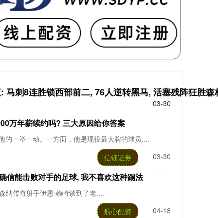
: 马刺8连胜锁西部前二, 76人逆转黑马, 活塞残阵狂胜森
03-30
5000万年薪续约吗? 三大原因给你答案
的一举一动。一方面，他是现役最大牌的球员....
03-30
信钰证券
人确信能击败对手的足球, 我不喜欢这种踢法
阿森纳传奇射手伊恩·赖特谈到了老....
04-18
航心配资