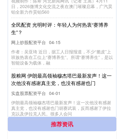
视频制作：陈希 河北新闻网讯（记者 王嵩）4月11
日，2026微博文化交流之夜在澳门璀璨启幕，广汽昊
铂全新力作昊铂S60
全民配资 光明时评：年轻人为何热衷“赛博养
生”？
网上炒股配资平台
04-15
作者：吴亚琦 近日，据工人日报报道，不少“脆皮”上
班族热衷在工位上“赛博养生”。所谓“赛博养生”，是以
智能设备为载体，融
股粮网 伊朗最高领袖穆杰塔巴最新发声！这一
次他没有感谢真主党，也没有感谢也门
实盘股票配资平台
04-01
伊朗最高领袖穆杰塔巴最新发声！这一次他没有感谢
真主党，也没有感谢也门胡赛武装，反而感谢了伊拉
克以及伊拉克人民。很多人会问
推荐资讯