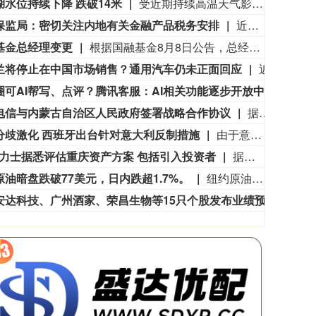
湖水位持续下降 跌破14米
受近期持续高温天气影响，我国最大淡水湖鄱阳湖水位快速下降。截至8月8日8时，鄱阳湖标志性水文站星子站水位下降至13.97米，较昨日下降0.13米，鄱阳湖湖口站水位下降至13.84米，湖区两岸退水痕迹明显。（央视新闻）
保监局：密切关注内地有关金融产品税务安排
近期报道称中国内地税务居民购买香港保险的收益被纳入征税范围。对此，香港保险监管局回应记者称，政府和保监局正密切注意内地有关金融产品税务安排的最新发展，同时会与业界保持紧密沟通。中国居民就境外投资收益必须依法申报及缴税的要求一直存在，市场不用过度解读或作出揣测。香港保险市场发展成熟，产品设计灵活先进，可提供货币选择、环球资产配置、人生规划、财富传承等专业服务，相信对内地客户有一定吸引力。（财联社)
3563.12
基金指数
72
47.56
1.35%
基金总经理变更
根据国融基金8月8日公告，总经理毛灵俊因个人原因离任，总经理职位暂由张圆辉代任。根据国融基金安排，该公司董事会选举韩光华拟任公司总经理，待韩光华完成相关程序后履职。
兰将停止在中国市场销售？通用汽车仍未正面回应
近日，有消息称，雪佛兰品牌将停止在中国市场销售。通用汽车方面回应称，会继续在中国生产雪佛兰产品，并且积极探索在美国以外的海外市场机遇。同时，依旧会为现有的中国雪佛兰车主提供完善的售后服务保障。8月5日，上汽集团与通用汽车签署合资续约协议，将上汽通用合资期限延长20年至2047年。但对于中国市场的销售问题，通用汽车方面并没有正面回应。（21财经）
圈可AI帮写、点评？腾讯客服：AI相关功能逐步开放中
8月8
电信与内蒙古自治区人民政府签署战略合作协议
据人民邮电报，8月7日，中国电信集团有限公司与内蒙古自治区人民政府签署战略合作协议，此次战略合作重点围绕算力基础设施建设、新一代通信网络建设、产业数字化转型、低空经济高质量发展等领域深化合作，加快内蒙古数字经济发展与产业数字化进程，奋力书写中国式现代化内蒙古新篇章。
分歧激化 西班牙出台针对意大利反制措施
由于意大利拒绝取消因休达“偷渡潮”危机而针对西班牙启动的边境管控措施，西班牙政府宣布将对来自意大利的旅客实施入境检查。西班牙广播电视公司援引西班牙政府颁布的一项政令报道，自8日午夜起，西班牙将在港口与机场对从意大利入境的旅客实施随机抽查，该措施暂定执行至9月7日。西班牙方面给出的理由是，意大利正持续面临非法移民涌入的巨大压力。西班牙执法人员对来自意大利的旅客进行检查时，将核对旅客身份、国籍信息；针对第三国公民，将检查其签证或居留许可。
海力士据悉评估重庆资产方案 包括引入投资者
据知情人士称，SK海力士正研究旗下重庆资产的方案选项，包括引入投资者以帮助加速增长。消息人士称，作为英伟达高带宽内存芯片的重要供应商，SK海力士正与潜在顾问接洽，对该业务进行评估。知情人士表示，潜在的股权出售可能使该设施的估值达到约30亿美元。SK海力士网站显示，该公司20多年前进入中国市场，当时与无锡签署协议建设其首座大型海外晶圆制造厂。位于重庆的设施是SK海力士重要的半导体封装与测试基地。知情人士表示，竞购者可能包括中国基金和产业投资者，SK海力士可能保留该资产的少数股权。知情人士还称，相关讨论仍处于初步阶段，未必会达成任何交易。
原油暗盘跌破77美元，日内跌超1.7%。
纽约原油暗盘跌破77美元，日内跌超1.7%。
本周安达科技、广州酒家、荣昌生物等15只个股发布业绩预告，其中业绩大幅预增3只，百奥赛图净利润预测同比增长412.71%
本周安